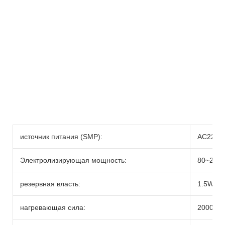
источник питания (SMP):
AC220V,
Электролизирующая мощность:
80~210
резервная власть:
1.5W
нагревающая сила:
2000W 