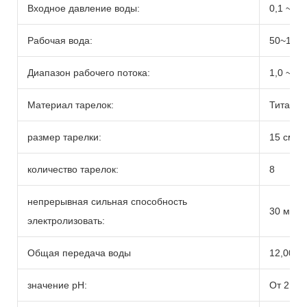
Входное давление воды:
0,1 ~ 0
Рабочая вода:
50~120
Диапазон рабочего потока:
1,0 ~ 4,
Материал тарелок:
Титан с
размер тарелки:
15 см*9
количество тарелок:
8
непрерывная сильная способность
30 мин
электролизовать:
Общая передача воды
12,000L
значение pH:
От 2,5 д