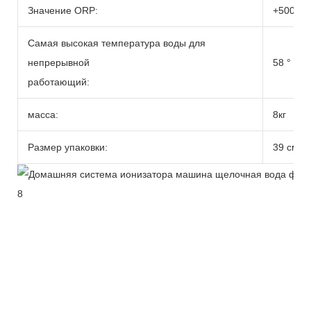
Значение ORP:
+500 до
Самая высокая температура воды для
непрерывной
58 ° C/1
работающий:
масса:
8кг
Размер упаковки:
39 см*2