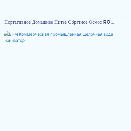
Портативное Домашнее Питье Обратное Осмос RO
Системная Машина, Богатый Водородом Ионизатор Воды
EHM-839